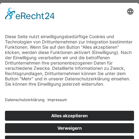
Arthur-Rauner-Straße 6
55595 Hargesheim
Tel.
0671 26205
willkommen@deine-friseure.com
Öffnungszeiten:
Mo: geschlossen
Di: 09.00 bis 18.00 Uhr
Mi: 09.00 bis 18.00 Uhr
Do: 09.00 bis 18.00 Uhr
Fr: 09.00 bis 18.00 Uhr
Sa: 09.00 bis 16.00 Uhr
Verabredung vereinbaren
© Copyright 2026 Deine Friseure
Navigation überspringen
Preisliste
Jobs
Impressum
Datenschutz
AGB